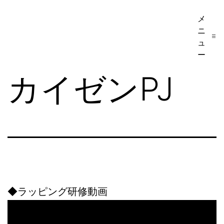
コ
メ
大
ン
ニ
垣
テ
ュ
書
ー
ン
店
カイゼンPJ
ツ
社
へ
員
ス
向
キ
け
ッ
マ
プ
ニ
ュ
◆ラッピング研修動画
ア
ル